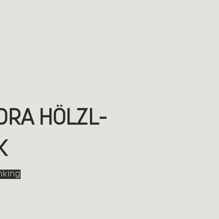
DRA HÖLZL-
K
nking